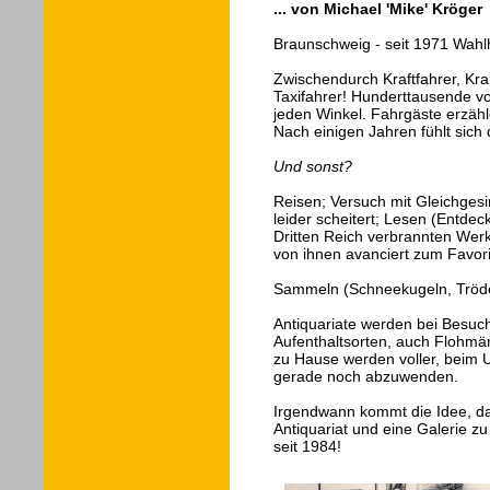
... von Michael 'Mike' Kröger
Braunschweig - seit 1971 Wahlh
Zwischendurch Kraftfahrer, Kr
Taxifahrer! Hunderttausende vo
jeden Winkel. Fahrgäste erzähle
Nach einigen Jahren fühlt sic
Und sonst?
Reisen; Versuch mit Gleichges
leider scheitert; Lesen (Entdec
Dritten Reich verbrannten Werke
von ihnen avanciert zum Favori
Sammeln (Schneekugeln, Trödel
Antiquariate werden bei Besuc
Aufenthaltsorten, auch Flohmä
zu Hause werden voller, beim U
gerade noch abzuwenden.
Irgendwann kommt die Idee, d
Antiquariat und eine Galerie z
seit 1984!