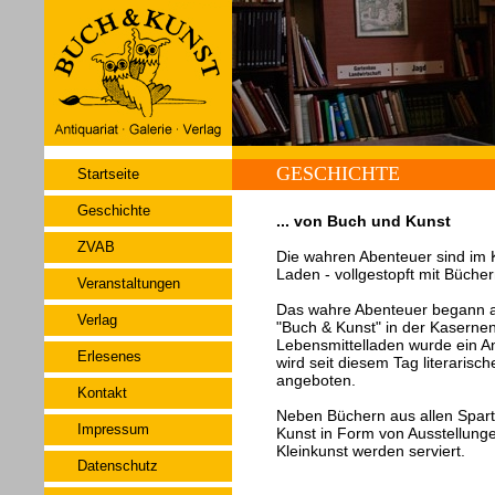
GESCHICHTE
Startseite
Geschichte
... von Buch und Kunst
ZVAB
Die wahren Abenteuer sind im 
Laden - vollgestopft mit Büche
Veranstaltungen
Das wahre Abenteuer begann a
Verlag
"Buch & Kunst" in der Kaserne
Lebensmittelladen wurde ein An
Erlesenes
wird seit diesem Tag literarisc
angeboten.
Kontakt
Neben Büchern aus allen Spar
Impressum
Kunst in Form von Ausstellung
Kleinkunst werden serviert.
Datenschutz